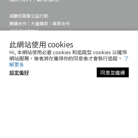
減醣但甜甜公益行動
團購合作｜大量購買｜異業合作
填回饋送購物金
常見問題
此網站使用 cookies
運送服務
Hi, 本網站使用必要 cookies 和追蹤型 cookies 以確保
退換貨政策
網站服務，後者將在獲得你的同意後才會執行追蹤。
了
隱私權政策
解更多
條款與細則
設定偏好
同意並繼續
聯絡我們
公司名稱｜減醣市集有限公司
公司統編｜94213723
公司地址｜新竹縣竹北市復興三路二段168號9樓之5
公司信箱｜service@carbs-reduced.com
官方LINE@帳號｜@carbs