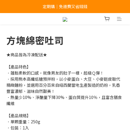
滿 $1,499 免運｜夏季享瘦補貨季
定期購｜免運費又省錢錢
滿 $1,499 免運｜夏季享瘦補貨季
方塊綿密吐司
★商品皆為冷凍配送★
【產品特色】
．蓬鬆柔軟的口感，就像男友的肚子一樣，超級Ｑ彈！
．採用熊本高纖低糖預拌粉，以小麥蛋白、大豆、小麥麩皮取代
精緻麵粉，並選用百分百來自紐西蘭當地生產製造的奶粉，乳香
豐富濃郁、滋味自然甜美！
．熱量少10%、淨醣量下降30%、蛋白質提升10％，且富含膳食
纖維
【產品規格】
．單顆重量：250g
．包裝：1入