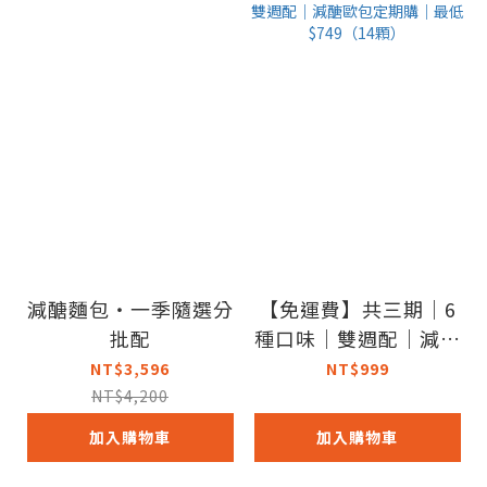
減醣麵包・一季隨選分
【免運費】共三期｜6
批配
種口味｜雙週配｜減醣
歐包定期購｜最低$74
NT$3,596
NT$999
9（14顆）
NT$4,200
加入購物車
加入購物車