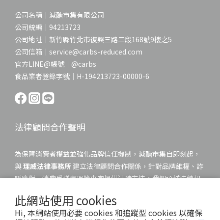
公司名稱｜減醣市集有限公司
公司統編｜94213723
公司地址｜新竹縣竹北市復興三路二段168號9樓之5
公司信箱｜service@carbs-reduced.com
官方LINE@帳號｜@carbs
食品業者登錄字號｜H-194213723-00000-6
法律顧問合作聲明
為保障消費者權益並強化品牌信任機制，減醣市集自即刻起，
與
理威法律事務所
建立法律顧問合作關係，針對品牌維權、詐
騙應對、消費爭議處理等事宜提供法律支持。我們承諾持續捍
衛每一位消費者的權益，並依法追究任何冒用本品牌名義進行
此網站使用 cookies
詐騙的不法行為。
Hi, 本網站使用必要 cookies 和追蹤型 cookies 以確保