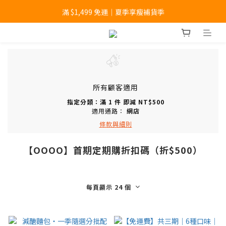
滿 $1,499 免運｜夏季享瘦補貨季
滿 $1,499 免運｜夏季享瘦補貨季
定期購｜免運費又省錢錢
滿 $1,499 免運｜夏季享瘦補貨季
所有顧客適用
指定分類：滿 1 件 即減 NT$500
適用通路：
網店
條款與細則
【OOOO】首期定期購折扣碼（折$500）
每頁顯示 24 個