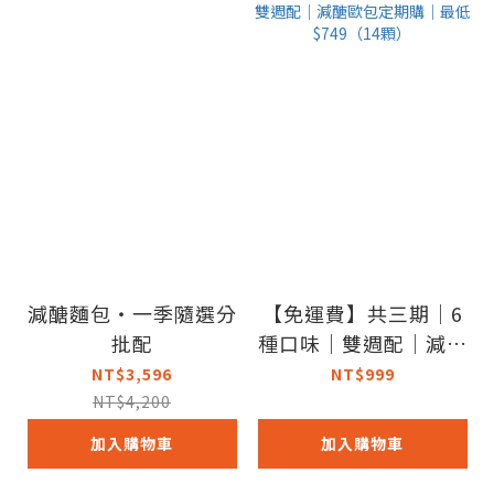
減醣麵包・一季隨選分
【免運費】共三期｜6
批配
種口味｜雙週配｜減醣
歐包定期購｜最低$74
NT$3,596
NT$999
9（14顆）
NT$4,200
加入購物車
加入購物車