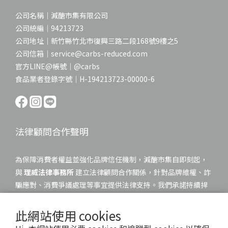
公司名稱｜減醣市集有限公司
公司統編｜94213723
公司地址｜新竹縣竹北市復興三路二段168號9樓之5
公司信箱｜service@carbs-reduced.com
官方LINE@帳號｜@carbs
食品業者登錄字號｜H-194213723-00000-6
法律顧問合作聲明
為保障消費者權益並強化品牌信任機制，減醣市集自即刻起，
與
理威法律事務所
建立法律顧問合作關係，針對品牌維權、詐
騙應對、消費爭議處理等事宜提供法律支持。我們承諾持續捍
衛每一位消費者的權益，並依法追究任何冒用本品牌名義進行
詐騙的不法行為。
此網站使用 cookies