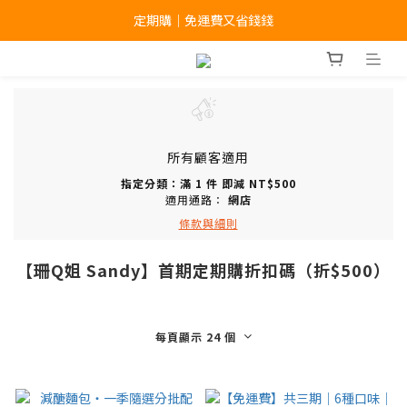
滿 $1,499 免運｜夏季享瘦補貨季
定期購｜免運費又省錢錢
滿 $1,499 免運｜夏季享瘦補貨季
所有顧客適用
指定分類：滿 1 件 即減 NT$500
適用通路：
網店
條款與細則
【珊Q姐 Sandy】首期定期購折扣碼（折$500）
每頁顯示 24 個