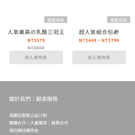
販售結束
販售結束
人氣最高の乳酪三冠王
超人氣組合包🎁
NT$579
NT$449 ~ NT$799
NT$600
加入購物車
加入購物車
關於我們｜顧客服務
減醣但甜甜公益行動
團購合作｜大量購買｜異業合作
填回饋送購物金